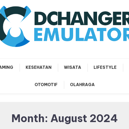
nyajikan Beragam Informasi Terbaru
CDCHANGER EMULATOR
AMING
KESEHATAN
WISATA
LIFESTYLE
OTOMOTIF
OLAHRAGA
Month:
August 2024