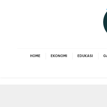
Skip
To
Content
Me
HOME
EKONOMI
EDUKASI
G