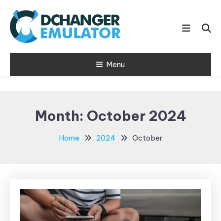
Skip
To
Content
Menyajikan Beragam Informasi
Menu
CDCHANGER
Terbaru
EMULATOR
Month:
October 2024
Home
2024
October